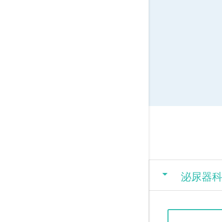
arrow_drop_down
泌尿器