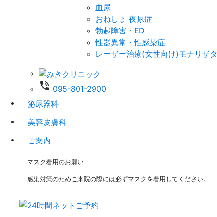
血尿
おねしょ 夜尿症
勃起障害・ED
性器異常・性感染症
レーザー治療(女性向け)モナリザ
phone_in_talk
095-801-2900
泌尿器科
美容皮膚科
ご案内
マスク着用のお願い
感染対策のためご来院の際には必ずマスクを着用してください。