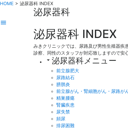
HOME
>
泌尿器科 INDEX
泌尿器科
menu
泌尿器科
INDEX
みきクリニックでは、尿路及び男性生殖器疾
診察、同性のスタッフが対応致しますので安
泌尿器科メニュー
arrow_drop_down
前立腺肥大
尿路結石
膀胱炎
前立腺がん・腎細胞がん・尿路が
精巣腫瘍
腎臓疾患
尿失禁
頻尿
排尿困難