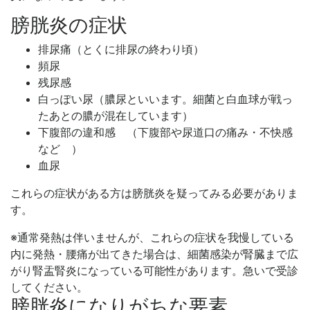
膀胱炎の症状
排尿痛（とくに排尿の終わり頃）
頻尿
残尿感
白っぽい尿（膿尿といいます。細菌と白血球が戦っ
たあとの膿が混在しています）
下腹部の違和感 （下腹部や尿道口の痛み・不快感
など ）
血尿
これらの症状がある方は膀胱炎を疑ってみる必要がありま
す。
※通常発熱は伴いませんが、これらの症状を我慢している
内に
発熱・腰痛
が出てきた場合は、細菌感染が腎臓まで広
がり
腎盂腎炎
になっている可能性があります。急いで受診
してください。
膀胱炎になりがちな要素