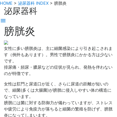
HOME
>
泌尿器科 INDEX
>
膀胱炎
泌尿器科
menu
膀胱炎
女性に多い膀胱炎は、主に細菌感染により引き起こされま
す（例外もあります）。男性で膀胱炎にかかる方は少ない
です。
排尿痛・頻尿・膿尿などの症状が見られ、発熱を伴わない
のが特徴です。
女性は肛門と尿道口が近く、さらに尿道の距離が短いの
で、細菌(多くは大腸菌)が膀胱に侵入しやすい体の構造に
なっています。
膀胱には菌に対する防御力が備わっていますが、ストレス
や疲労により免疫力が落ちると細菌の繁殖を防げず、膀胱
炎になってしまいます。