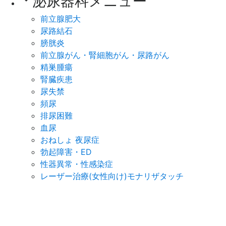
泌尿器科メニュー
arrow_drop_down
前立腺肥大
尿路結石
膀胱炎
前立腺がん・腎細胞がん・尿路がん
精巣腫瘍
腎臓疾患
尿失禁
頻尿
排尿困難
血尿
おねしょ 夜尿症
勃起障害・ED
性器異常・性感染症
レーザー治療(女性向け)モナリザタッチ